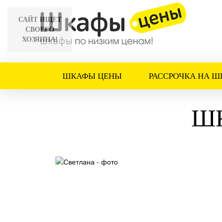
САЙТ ИЩЕТ
СВОЕГО
ХОЗЯИНА!
ШКАФЫ ЦЕНЫ
РАССРОЧКА НА Ш
Ш