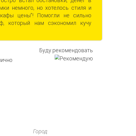
остро встал обстановки, денег в
ки немного, но хотелось стиля и
кафы цены”! Помогли не сильно
ф, который нам сэкономил кучу
Буду рекомендовать